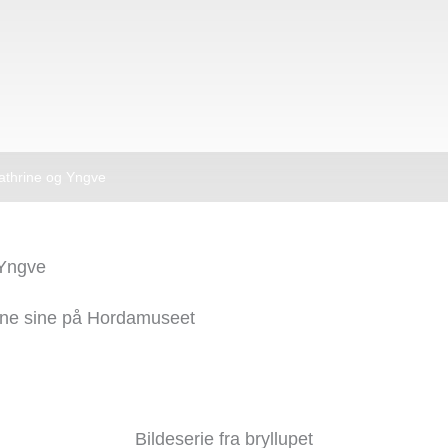
Cathrine og Yngve
 Yngve
ene sine på Hordamuseet
Bildeserie fra bryllupet